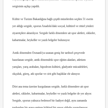
sergisinin açılışı yapıldı.
Kültür
ve Turizm Bakanlığına bağlı çeşitli müzelerden seçilen 51 eserin
yer aldığı sergide, sporun Anadolu'daki sosyal, kültürel ve ritüel yönleri
ziyaretçilere aktarılıyor. Sergide farklı dönemlere ait spor aletleri, sikkeler,
kabartmalar, heykeller ve yazılı belgeler bulunuyor.
Antik dönemden Osmanlı'ya uzanan geniş bir tarihsel çerçevede
hazırlanan sergide, antik dönemdeki spor eğitim alanları, atletizm
yarışları, yarış arabaları, hipodrom kültürü, gladyatör mücadeleleri,
okçuluk, güreş, atlı sporlar ve cirit gibi başlıklar ele alınıyor.
Dört ana tema üzerine kurgulanan sergide, farklı dönemlere ait spor
aletleri, sikkeler, kabartmalar, heykeller ve yazılı belgeler de yer alıyor.
Sergide, sporun yalnızca bedensel bir faaliyet değil, aynı zamanda
toplumları bir araya getiren kültürel bir unsur olduğu vurgulanıyor.