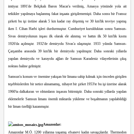
imtiyaz 1891'de Belçikalı Baron Macar'a verilmiş, Amasya yönünde yola ait
tetkikler yapılmaya başlanmış fakat inşaata girişilememişti. Daha sonra bir Fransız
şirketi bu işi üstüne alarak 5 km kadar ray döşemiş ve 30 km'lik tesviye yapmış
iken I. Cihan Harbi işleri durdurmuştur. Cumhuriyet kurulduktan sonra Samsun-
Sivas demiryolunun inşası ilk olarak ele alınmış ve hattın ilk 50 km'lik kısmı
1926'da açılmıştır. 1932'de demiryolu Sivas'a ulaşmıştır. 1933 yılında Samsun-
Çarşamba arasında 39 km'lik bir demiryolu yapılmıştır. Daha sonraki yıllarda
yapılan demiryolu ve karayolu ağları ile Samsun Karadeniz vilayetlerinin çıkış
noktası haline gelmiştir.
Samsun'u konum ve önemine yakışan bir limana sahip kılmak için önceden girişilen
teşebbüslerden bir netice alınamamış, nihayet bir şirket 1953'te bu işi üzerine alarak
1960'ta dalkakıran ve rıhtımların inşasını bitirmiştir. Daha sonraki yıllarda yapılan
eklemelerle Samsun limanı önemli miktarda yükleme ve boşaltmanın yapılabildiği
bir liman özelliği kazanmıştır.
Amazonlar:
Amazonlar M.Ö. 1200 yıllarına yaşamış efsanevi kadın savaşçılardır. Thermodon