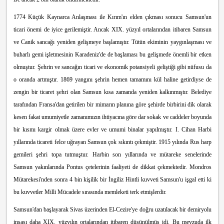
1774 Küçük Kaynarca Anlaşması ile Kırım'ın elden çıkması sonucu Samsun'un
ticari önemi de iyice gerilemiştir. Ancak XIX. yüzyıl ortalarından itibaren Samsun
ve Canik sancağı yeniden gelişmeye başlamıştır. Tütün ekiminin yaygınlaşması ve
buharlı gemi işletmesinin Karadeniz'de de başlaması bu gelişmede önemli bir etken
olmuştur. Şehrin ve sancağın ticari ve ekonomik potansiyeli geliştiği gibi nüfusu da
o oranda artmıştır. 1869 yangını şehrin hemen tamamını kül haline getirdiyse de
zengin bir ticaret şehri olan Samsun kısa zamanda yeniden kalkınmıştır. Belediye
tarafından Fransa'dan getirilen bir mimarın planına göre şehirde birbirini dik olarak
kesen fakat umumiyetle zamanımızın ihtiyacına göre dar sokak ve caddeler boyunda
bir kısmı kargir olmak üzere evler ve umumi binalar yapılmıştır. I. Cihan Harbi
yıllarında ticareti felce uğrayan Samsun çok sıkıntı çekmiştir. 1915 yılında Rus harp
gemileri şehri topa tutmuştur. Harbin son yıllarında ve mütareke senelerinde
Samsun yakınlarında Pontus çetelerinin faaliyeti de dikkat çekmektedir. Mondros
Mütarekesi'nden sonra 4 bin kişilik bir İngiliz Hintli kuvveti Samsun'u işgal etti ki
bu kuvvetler Milli Mücadele sırasında memleketi terk etmişlerdir.
Samsun'dan başlayarak Sivas üzerinden El-Cezire'ye doğru uzatılacak bir demiryolu
inşası daha XIX. yüzyılın ortalarından itibaren düşünülmüş idi. Bu mevzuda ilk