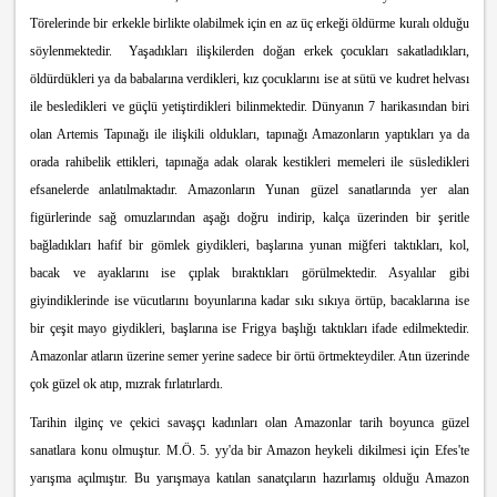
Törelerinde bir erkekle birlikte olabilmek için en az üç erkeği öldürme kuralı olduğu
söylenmektedir. Yaşadıkları ilişkilerden doğan erkek çocukları sakatladıkları,
öldürdükleri ya da babalarına verdikleri, kız çocuklarını ise at sütü ve kudret helvası
ile besledikleri ve güçlü yetiştirdikleri bilinmektedir. Dünyanın 7 harikasından biri
olan Artemis Tapınağı ile ilişkili oldukları, tapınağı Amazonların yaptıkları ya da
orada rahibelik ettikleri, tapınağa adak olarak kestikleri memeleri ile süsledikleri
efsanelerde anlatılmaktadır. Amazonların Yunan güzel sanatlarında yer alan
figürlerinde sağ omuzlarından aşağı doğru indirip, kalça üzerinden bir şeritle
bağladıkları hafif bir gömlek giydikleri, başlarına yunan miğferi taktıkları, kol,
bacak ve ayaklarını ise çıplak bıraktıkları görülmektedir. Asyalılar gibi
giyindiklerinde ise vücutlarını boyunlarına kadar sıkı sıkıya örtüp, bacaklarına ise
bir çeşit mayo giydikleri, başlarına ise Frigya başlığı taktıkları ifade edilmektedir.
Amazonlar atların üzerine semer yerine sadece bir örtü örtmekteydiler. Atın üzerinde
çok güzel ok atıp, mızrak fırlatırlardı.
Tarihin ilginç ve çekici savaşçı kadınları olan Amazonlar tarih boyunca güzel
sanatlara konu olmuştur. M.Ö. 5. yy'da bir Amazon heykeli dikilmesi için Efes'te
yarışma açılmıştır. Bu yarışmaya katılan sanatçıların hazırlamış olduğu Amazon