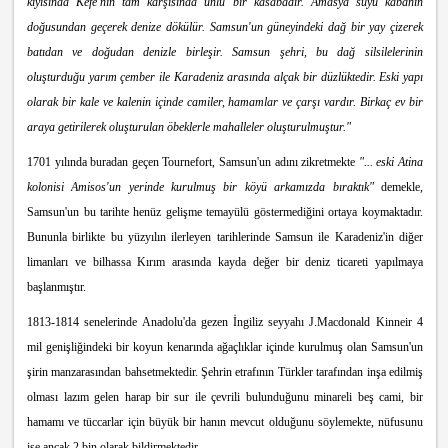
kıyısında Kefe'nin tam karşısında ünlü bir kasabadır. Amasya suyu kabanın
doğusundan geçerek denize dökülür. Samsun'un güneyindeki dağ bir yay çizerek
batıdan ve doğudan denizle birleşir. Samsun şehri, bu dağ silsilelerinin
oluşturduğu yarım çember ile Karadeniz arasında alçak bir düzlüktedir. Eski yapı
olarak bir kale ve kalenin içinde camiler, hamamlar ve çarşı vardır. Birkaç ev bir
araya getirilerek oluşturulan öbeklerle mahalleler oluşturulmuştur."
1701 yılında buradan geçen Tournefort, Samsun'un adını zikretmekte
"... eski Atina
kolonisi Amisos'un yerinde kurulmuş bir köyü arkamızda bıraktık"
demekle,
Samsun'un bu tarihte henüz gelişme temayülü göstermediğini ortaya koymaktadır.
Bununla birlikte bu yüzyılın ilerleyen tarihlerinde Samsun ile Karadeniz'in diğer
limanları ve bilhassa Kırım arasında kayda değer bir deniz ticareti yapılmaya
başlanmıştır.
1813-1814 senelerinde Anadolu'da gezen İngiliz seyyahı J.Macdonald Kinneir 4
mil genişliğindeki bir koyun kenarında ağaçlıklar içinde kurulmuş olan Samsun'un
şirin manzarasından bahsetmektedir. Şehrin etrafının Türkler tarafından inşa edilm
iş
olması lazım gelen harap bir sur ile çevrili bulunduğunu minareli beş cami, bir
hamamı ve tüccarlar için büyük bir hanın mevcut olduğunu söylemekte, nüfusunu
ise ancak 2 bin olarak bildirmektedir.