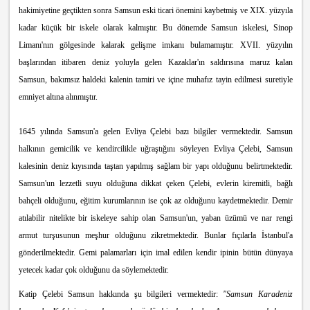
hakimiyetine geçtikten sonra Samsun eski ticari önemini kaybetmiş ve XIX. yüzyıla
kadar küçük bir iskele olarak kalmıştır. Bu dönemde Samsun iskelesi, Sinop
Limanı'nın gölgesinde kalarak gelişme imkanı bulamamıştır. XVII. yüzyılın
başlarından itibaren deniz yoluyla gelen Kazaklar'ın saldırısına maruz kalan
Samsun, bakımsız haldeki kalenin tamiri ve içine muhafız tayin edilmesi suretiyle
emniyet altına alınmıştır.
1645 yılında Samsun'a gelen Evliya Çelebi bazı bilgiler vermektedir. Samsun
halkının gemicilik ve kendircilikle uğraştığını söyleyen Evliya Çelebi, Samsun
kalesinin deniz kıyısında taştan yapılmış sağlam bir yapı olduğunu belirtmektedir.
Samsun'un lez
zetli suyu olduğuna dikkat çeken Çelebi, evlerin kiremitli, bağlı
bahçeli olduğunu, eğitim kurumlarının ise çok az olduğunu kaydetmektedir. Demir
atılabilir nitelikte bir iskeleye sahip olan Samsun'un, yaban üzümü ve nar rengi
armut turşusunun meşhur olduğunu zikretmektedir. Bunlar fıçılarla İstanbul'a
gönderilmektedir. Gemi palamarları için imal edilen kendir ipinin bütün dünyaya
yetecek kadar çok olduğunu da söylemektedir.
Katip Çelebi Samsun hakkında şu bilgileri vermektedir:
"Samsun Karadeniz