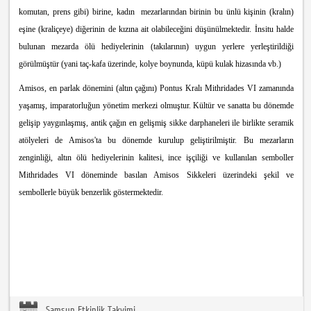
komutan, prens gibi) birine, kadın mezarlarından birinin bu ünlü kişinin (kralın)
eşine (kraliçeye) diğerinin de kızına ait olabileceğini düşünülmektedir. İnsitu halde
bulunan mezarda ölü hediyelerinin (takılarının) uygun yerlere yerleştirildiği
görülmüştür (yani taç-kafa üzerinde, kolye boynunda, küpü kulak hizasında vb.)
Amisos, en parlak dönemini (altın çağını) Pontus Kralı Mithridades VI zamanında
yaşamış, imparatorluğun yönetim merkezi olmuştur. Kültür ve sanatta bu dönemde
gelişip yaygınlaşmış, antik çağın en gelişmiş sikke darphaneleri ile birlikte seramik
atölyeleri de Amisos'ta bu dönemde kurulup geliştirilmiştir. Bu mezarların
zenginliği, altın ölü hediyelerinin kalitesi, ince işçiliği ve kullanılan semboller
Mithridades VI döneminde basılan Amisos Sikkeleri üzerindeki şekil ve
sembollerle büyük benzerlik göstermektedir.
Samsun Etkinlik Takvimi