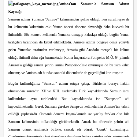
Amisos'tan Samsun'a Samsun Adının
Kaynağı:
Samsun adının Yunanca
"Amisos"
kelimesinden gelme olduğu ileri sürülmüşse de
bu kelimenin kökeninin eski Yunan öncesi döneme dayandığı daha kuvvetli bir
ihtimaldir. Söz konusu kelimenin Yunanca olmayıp Palaskça olduğu bugün Yunan
tarih
çileri tarafından da kabul edilmektedir. Amisos adının bölgeye deniz yoluyla
gelen Yunanlar tarafından verilmeyip, Amasia gibi Anadolu menşe'li bir kelime
olduğu ihtimali daha ağır basmaktadır. Roma İmparatoru Pompeius M.Ö. 64 yılında
Amisos'a geldiği zaman şehrin ismini Pompeiopolis'e çevirmişse de bu isim kalıcı
olmamış ve Amisos adı bundan sonraki dönemlerde de geçerliliğini korumuştur.
Bugün kullandığımız "Samsun" adının ortaya çıkışı, Türkler'in buraya hakim
olmasından sonradır. XII.ve XIII. asırlardaki Türk kaynaklarında Samsun ismi
kullanılırken aynı tarihlerdeki Batı kaynaklarında ise "Sampson" adı
kaydedilmektedir. Gerek Samsun gerekse Sampson kelimelerinin Amisos'tan tahvil
edildiği şüphesizdir. Osmanlı dönemi kaynaklarında ise yazılış farkları olsa bile
Samsun kelimesinin kullanıldığı görülmektedir. Ancak bu dönemde şehrin adı
Samsun olarak anılmakla birlikte, sancak adı olarak
"Canik"
kullanılmıştır.