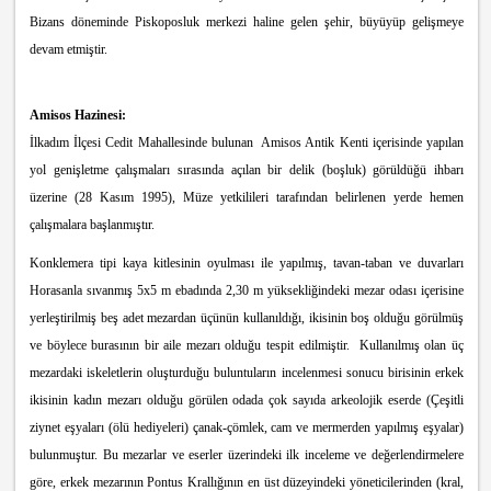
Bizans döneminde Piskoposluk merkezi haline gelen şehir, büyüyüp gelişmeye
devam etmiştir.
Amisos Hazinesi:
İlkadım İlçesi Cedit Mahallesinde bulunan Amisos Antik Kenti içerisinde yapılan
yol genişletme çalışmaları sırasında açılan bir delik (boşluk) görüldüğü ihbarı
üzerine (28 Kasım 1995), Müze yetkilileri tarafından belirlenen yerde hemen
çalışmalara başlanmıştır.
Konklemera tipi kaya kitlesinin oyulması ile yapılmış, tavan-taban ve duvarları
Horasanla sıvanmış 5x5 m ebadında 2,30 m yüksekliğindeki mezar odası içerisine
yerleştirilmiş beş adet mezardan üçünün kullanıldığı, ikisinin boş olduğu görülmüş
ve böylece burasının bir aile mezarı olduğu tespit edilmiştir.
Kullanılmış olan üç
mezardaki iskeletlerin oluşturduğu buluntuların incelenmesi sonucu
birisinin erkek
ikisinin kadın mezarı olduğu görülen
odada çok sayıda
arkeolojik eserde (Ç
eşitli
ziynet eşyaları (ölü hediyeleri) çanak-çömlek, cam ve mermerden yapılmış eşyalar)
bulunmuştur.
Bu mezarlar ve eserler üzerindeki ilk inceleme ve değerlendirmelere
göre, erkek mezarının Pontus Krallığının en üst düzeyindeki yöneticilerinden (kral,