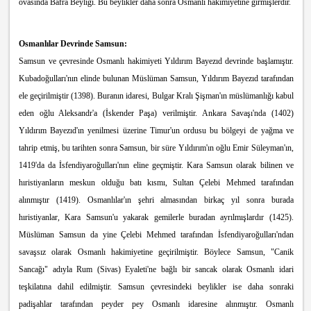
ovasında Bafra Beyliği. Bu beylikler daha sonra Osmanlı hakimiyetine girmişlerdir.
Osmanlılar Devrinde Samsun:
Samsun ve çevresinde Osmanlı hakimiyeti Yıldırım Bayezıd devrinde başlamıştır.
Kubadoğulları'nın elinde bulunan Müslüman Samsun, Yıldırım Bayezıd tarafından
ele geçirilmiştir (1398). Buranın idaresi, Bulgar Kralı Şişman'ın müslümanlığı kabul
eden oğlu Aleksandr'a (İskender Paşa) verilmiştir. Ankara Savaşı'nda (1402)
Yıldırım Bayezıd'ın yenilmesi üzerine Timur'un ordusu bu bölgeyi de yağma ve
tahrip etmiş, bu tarihten sonra Samsun, bir süre Yıldırım'ın oğlu Emir Süleyman'ın,
1419'da da İsfendiyaroğulları'nın eline geçmiştir. Kara Samsun olarak bilinen ve
hıristiyanların meskun olduğu batı kısmı, Sultan Çelebi Mehmed tarafından
alınmıştır (1419). Osmanlılar'ın şehri almasından birkaç yıl sonra burada
hıristiyanlar, Kara Samsun'u yakarak gemilerle buradan ayrılmışlardır (1425).
Müslüman Samsun da yine Çelebi Mehmed tarafından İsfendiyaroğulları'ndan
savaşsız olarak Osmanlı hakimiyetine geçirilmiştir. Böylece Samsun, "Canik
Sancağı" adıyla Rum (Sivas) Eyaleti'ne bağlı bir sancak olarak Osmanlı idari
teşkilatına dahil edilmiştir. Samsun çevresindeki beylikler ise daha sonraki
padişahlar tarafından peyder pey Osmanlı idaresine alınmıştır. Osmanlı