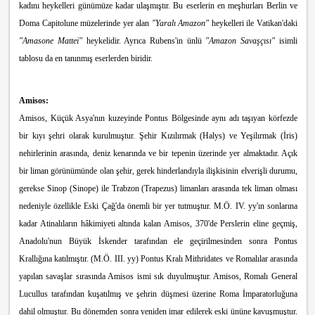
kadını heykelleri günümüze kadar ulaşmıştır. Bu eserlerin en meşhurları Berlin ve
Doma Capitolune müzelerinde yer alan
"Yaralı Amazon"
heykelleri ile Vatikan'daki
"Amasone Mattei"
heykelidir. Ayrıca Rubens'in ünlü
"Amazon Savaşçısı"
isimli
tablosu da en tanınmış eserlerden biridir.
Amisos:
Amisos, Küçük Asya'nın kuzeyinde Pontus Bölgesinde aynı adı taşıyan körfezde
bir kıyı şehri olarak kurulmuştur. Şehir Kızılırmak (Halys) ve Yeşilırmak (İris)
nehirlerinin arasında, deniz kenarında ve bir tepenin üzerinde yer almaktadır. Açık
bir liman görünümünde olan şehir, gerek hinderlandıyla ilişkisinin elverişli durumu,
gerekse Sinop (Sinope) ile Trabzon (Trapezus) limanları arasında tek liman olması
nedeniyle özellikle Eski Çağ'da önemli bir yer tutmuştur. M.Ö. IV. yy'ın sonlarına
kadar Atinalıların hâkimiyeti altında kalan Amisos, 370'de Perslerin eline geçmiş,
Anadolu'nun Büyük İskender tarafından ele geçirilmesinden sonra Pontus
Krallığına katılmıştır. (M.Ö. III. yy) Pontus Kralı Mithridates ve Romalılar arasında
yapılan savaşlar sırasında Amisos ismi sık duyulmuştur. Amisos, Romalı General
Lucullus tarafından kuşatılmış ve şehrin düşmesi üzerine Roma İmparatorluğuna
dahil olmuştur. Bu dönemden sonra yeniden imar edilerek eski ününe kavuşmuştur.