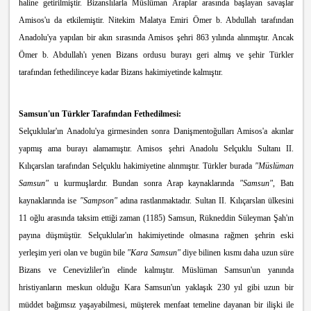
haline getirilmiştir. Bizanslılarla Müslüman Araplar arasında başlayan savaşlar
Amisos'u da etkilemiştir. Nitekim Malatya Emiri Ömer b. Abdullah tarafından
Anadolu'ya yapılan bir akın sırasında Amisos şehri 863 yılında alınmıştır. Ancak
Ömer b. Abdullah'ı yenen Bizans ordusu burayı geri almış ve şehir Türkler
tarafından fethedilinceye kadar Bizans hakimiyetinde kalmıştır.
Samsun'un Türkler Tarafından Fethedilmesi:
Selçuklular
'ın Anadolu'ya girmesinden sonra Danişmentoğulları Amisos'a akınlar
yapmış ama burayı alamamıştır. Amisos şehri Anadolu Selçuklu Sultanı II.
Kılıçarslan tarafından Selçuklu hakimiyetine alınmıştır. Türkler burada
"Müslüman
Samsun"
u kurmuşlardır. Bundan sonra Arap kaynaklarında
"Samsun"
, Batı
kaynaklarında ise
"Sampson"
adına rastlanmaktadır. Sultan II. Kılıçarslan ülkesini
11 oğlu arasında taksim ettiği zaman (1185) Samsun, Rükneddin Süleyman Şah'ın
payına düşmüştür. Selçuklular'ın hakimiyetinde olmasına rağmen şehrin eski
yerleşim yeri olan ve bugün bile
"Kara Samsun"
diye bilinen kısmı daha uzun süre
Bizans ve Cenevizliler'in elinde kalmıştır. Müslüman Samsun'un yanında
hristiyanların meskun olduğu Kara Samsun'un yaklaşık 230 yıl gibi uzun bir
müddet bağımsız yaşayabilmesi, müşterek menfaat temeline dayanan bir ilişki ile