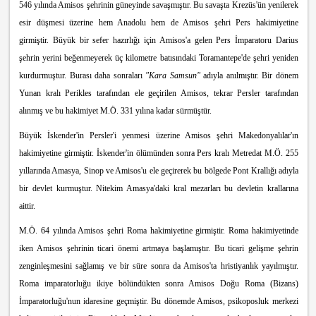
546 yılında Amisos şehrinin güneyinde savaşmıştır. Bu savaşta Krezüs'ün yenilerek
esir düşmesi üzerine hem Anadolu hem de Amisos şehri Pers hakimiyetine
girmiştir. Büyük bir sefer hazırlığı için Amisos'a gelen Pers İmparatoru Darius
şehrin yerini beğenmeyerek üç kilometre batısındaki Toramantepe'de şehri yeniden
kurdurmuştur. Burası daha sonraları
"Kara Samsun"
adıyla anılmıştır. Bir dönem
Yunan kralı Perikles tarafından ele geçirilen Amisos, tekrar Persler tarafından
alınmış ve bu hakimiyet M.Ö. 331 yılına kadar sürmüştür.
Büyük İskender'in Persler'i yenmesi üzerine Amisos şehri Makedonyalılar'ın
hakimiyetine girmiştir. İskender'in ölümünden sonra Pers kralı Metredat M.Ö. 255
yıllarında Amasya, Sinop ve Amisos'u ele geçirerek bu bölgede Pont Krallığı adıyla
bir devlet kurmuştur. Nitekim Amasya'daki kral mezarları bu devletin krallarına
aittir.
M.Ö. 64 yılında Amisos şehri Roma hakimiyetine girmiştir. Roma hakimiyetinde
iken Amisos şehrinin ticari önemi artmaya başlamıştır. Bu ticari gelişme şehrin
zenginleşmesini sağlamış ve bir süre sonra da Amisos'ta hristiyanlık yayılmıştır.
Roma imparatorluğu ikiye bölündükten sonra Amisos Doğu Roma (Bizans)
İmparatorluğu'nun idaresine geçmiştir. Bu dönemde Amisos, psikoposluk merkezi