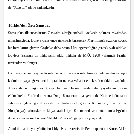
Cumhuriyet döneminde idari düzenleme ile vilayet haline getirilen şehir günümüzde
de
"Samsun"
adı ile anılmaktadır.
Türkler'den Önce Samsun:
Samsun'un ilk insanlarının Gaşkalar olduğu mahalli kazılarda bulunan eşyalardan
anlaşılmaktadır. Buraya daha önce gelenlerle birleşerek Mert Irmağı ağzında küçük
bir kent kurmuşlardır. Gaşkalar daha sonra Hitit egemenliğine girerek yok oldular.
Böylece Samsun bir Hitit şehri oldu. Hititler de M.Ö. 1200 yıllarında Frigler
tarafından yıkılmıştır.
Bazı eski Yunan kaynaklarında Samsun ve civarında Amazon adı verilen savaşçı
kadınların yaşadığı ve kendi topraklarına asla yabancı erkek sokmadıkları yazılıdır.
Amazonlar'ın bugünkü Çarşamba ve Terme ovalarında yaşadıkları iddia
edilmektedir. Friglerden sonra Doğu Karadeniz kıyı şeridinde Kimmerler'in tarih
sahnesine çıktığı görülmektedir. Bu bölgeyi ele geçiren Kimmerler, Trabzon ve
Sinop'u yağmalamışlardır. Lidya kralı Giges Kimmerleri yendikten sonra Ege'nin
deni
zci kavimlerinden olan Miletliler Amisos'a gelip yerleşmişlerdir.
Anadolu hakimiyeti yüzünden Lidya Kralı Krezüs ile Pers imparatoru Kurus M.Ö.