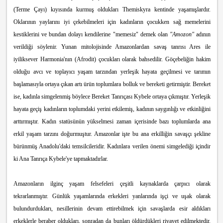
(Terme Çayı) kıyısında kurmuş oldukları Themiskyra kentinde yaşamışlardır.
Oklarının yaylarını iyi çekebilmeleri için kadınların çocukken sağ memelerini
kestiklerini ve bundan dolayı kendilerine "memesiz" demek olan
"Amozon"
adının
verildiği söylenir. Yunan mitolojisinde Amazonlardan savaş tanrısı Ares ile
iyiliksever Harmonia'nın (Afrodit) çocukları olarak bahsedilir. Göçebeliğin hakim
olduğu avcı ve toplayıcı yaşam tarzından yerleşik hayata geçilmesi ve tarımın
başlamasıyla ortaya çıkan artı ürün toplumlara bolluk ve bereketi getirmiştir. Bereket
ise, kadınla simgelenmiş böylece Bereket Tanrıçası Kybele ortaya çıkmıştır. Yerleşik
hayata geçiş kadınların toplumdaki yerini etkilemiş, kadının saygınlığı ve etkinliğini
arttırmıştır. Kadın statüsünün yükselmesi zaman içerisinde bazı toplumlarda ana
erkil yaşam tarzını doğurmuştur. Amazonlar işte bu ana erkilliğin savaşçı şekline
bürünmüş Anadolu'daki temsilcileridir. Kadınlara verilen önemi simgelediği içindir
ki Ana Tanrıça Kybele'ye tapmaktadırlar.
Amazonların ilginç yaşam felsefeleri çeşitli kaynaklarda çarpıcı olarak
tekrarlanmıştır. Günlük yaşamlarında erkekleri yanlarında işçi ve uşak olarak
bulundurdukları, nesillerinin devam ettirebilmek için savaşlarda esir aldıkları
erkeklerle beraber oldukları, sonradan da bunları öldürdükleri rivayet edilmektedir.