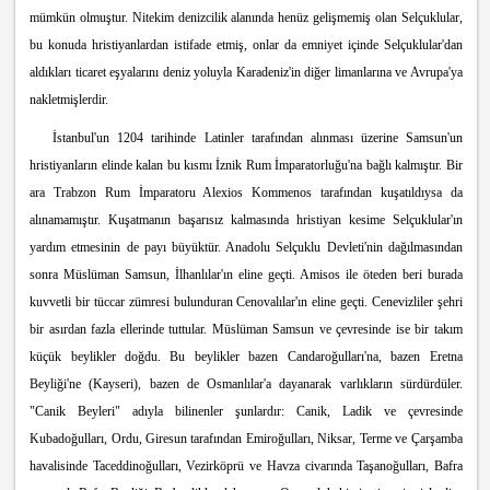
mümkün olmuştur. Nitekim denizcilik alanında henüz gelişmemiş olan Selçuklular,
bu konuda hristiyanlardan istifade etmiş, onlar da emniyet içinde Selçuklular'dan
aldıkları ticaret eşyalarını deniz yoluyla Karadeniz'in diğer limanlarına ve Avrupa'ya
nakletmişlerdir.
İstanbul'un 1204 tarihinde Latinler tarafından alınması üzerine Samsun'un
hristiyanların elinde kalan bu kısmı İznik Rum İmparatorluğu'na bağlı kalmıştır. Bir
ara Trabzon Rum İmparatoru Alexios Kommenos tarafından kuşatıldıysa da
alınamamıştır. Kuşatmanın başarısız kalmasında hristiyan kesime Selçuklular'ın
yardım etmesinin de payı büyüktür. Anadolu Selçuklu Devleti'nin dağılmasından
sonra Müslüman Samsun, İlhanlılar'ın eline geçti. Amisos ile öteden beri burada
kuvvetli bir tüccar zümresi bulunduran Cenovalılar'ın eline geçti. Cenevizliler şehri
bir asırdan fazla ellerinde tuttular. Müslüman Samsun ve çevresinde ise bir takım
küçük beylikler doğdu. Bu beylikler bazen Candaroğulları'na, bazen Eretna
Beyliği'ne (Kayseri), bazen de Osmanlılar'a dayanarak varlıkların sürdürdüler.
"Canik Beyleri" adıyla bilinenler şunlardır: Canik, Ladik ve çevresinde
Kubadoğulları, Ordu, Giresun tarafından Emiroğulları, Niksar, Terme ve Çarşa
mba
havalisinde Taceddinoğulları, Vezirköprü ve Havza civarında Taşanoğulları, Bafra