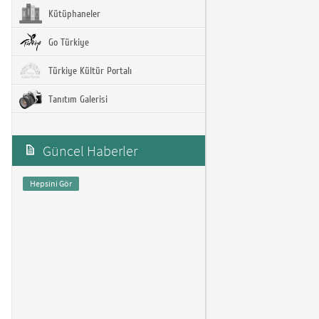
Kütüphaneler
Go Türkiye
Türkiye Kültür Portalı
Tanıtım Galerisi
Güncel Haberler
Hepsini Gör