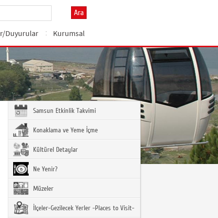
Ara
r/Duyurular
Kurumsal
Samsun Etkinlik Takvimi
Konaklama ve Yeme İçme
Kültürel Detaylar
Ne Yenir?
Müzeler
İlçeler-Gezilecek Yerler -Places to Visit-